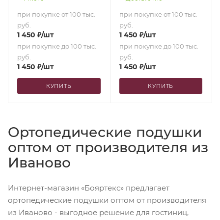
семенами кассии
семенами кассии
при покупке от 100 тыс.
при покупке от 100 тыс.
(синяя) (50х70)
(белая) (50х70)
руб.
руб.
1 450
₽
/шт
1 450
₽
/шт
при покупке до 100 тыс.
при покупке до 100 тыс.
руб.
руб.
1 450
₽
/шт
1 450
₽
/шт
КУПИТЬ
КУПИТЬ
Ортопедические подушки
оптом от производителя из
Иваново
Интернет-магазин «Бояртекс» предлагает
ортопедические подушки оптом от производителя
из Иваново - выгодное решение для гостиниц,